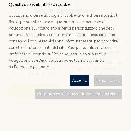
Questo sito web utilizza i cookie.
Sei un albergatore?
Utilizziamo diverse tipologie di cookie, anche di terze parti, al
fine di personalizzare e migliorare la tua esperienza di
navigazione sul nostro sito e per la personalizzazione degli
annunci. Per i cookie tecnici non è necessario acquisire il tuo
consenso: i cookie tecnici sono infatti necessari per garantire il
corretto funzionamento del sito. Puoi personalizzare le tue
AGGIUNGI LA TUA
RESTA AGGIORNATO
preferenze cliccando su "Personalizza" o continuare la
STRUTTURA
navigazione con l'uso dei soli cookie tecnici cliccando
Iscriviti a "Disintermediazione
sull'apposito pulsante.
Perchè appoggiarsi solo alle
in pillole", la newsletter
OTA per farsi prenotare?
dedicata agli albergatori
Accetta
Personalizza
Scopri come
Iscriviti
Continua con l'utilizzo dei soli cookie tecnici
Sei un viaggiatore?