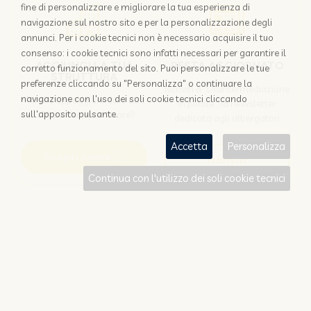
fine di personalizzare e migliorare la tua esperienza di
navigazione sul nostro sito e per la personalizzazione degli
annunci. Per i cookie tecnici non è necessario acquisire il tuo
consenso: i cookie tecnici sono infatti necessari per garantire il
AGGIUNGI LA TUA
RESTA AGGIORNATO
corretto funzionamento del sito. Puoi personalizzare le tue
STRUTTURA
preferenze cliccando su "Personalizza" o continuare la
Iscriviti a "Disintermediazione
navigazione con l'uso dei soli cookie tecnici cliccando
Perchè appoggiarsi solo alle
in pillole", la newsletter
OTA per farsi prenotare?
sull'apposito pulsante.
dedicata agli albergatori
Accetta
Personalizza
Scopri come
Iscriviti
Continua con l'utilizzo dei soli cookie tecnici
Sei un viaggiatore?