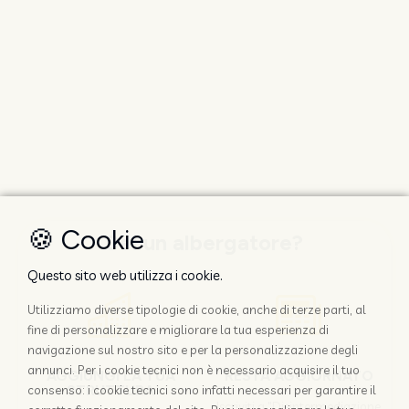
🍪 Cookie
Sei un albergatore?
Questo sito web utilizza i cookie.
Utilizziamo diverse tipologie di cookie, anche di terze parti, al
fine di personalizzare e migliorare la tua esperienza di
navigazione sul nostro sito e per la personalizzazione degli
annunci. Per i cookie tecnici non è necessario acquisire il tuo
AGGIUNGI LA TUA
RESTA AGGIORNATO
STRUTTURA
consenso: i cookie tecnici sono infatti necessari per garantire il
Iscriviti a "Disintermediazione