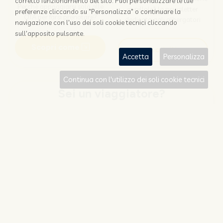
corretto funzionamento del sito. Puoi personalizzare le tue
Perchè appoggiarsi solo alle
in pillole", la newsletter
preferenze cliccando su "Personalizza" o continuare la
OTA per farsi prenotare?
dedicata agli albergatori
navigazione con l'uso dei soli cookie tecnici cliccando
sull'apposito pulsante.
Scopri come
Iscriviti
Accetta
Personalizza
Continua con l'utilizzo dei soli cookie tecnici
Sei un viaggiatore?
CERCA E PRENOTA
RESTA AGGIORNATO
Risparmia con il promocode
Iscriviti alla newsletter di
#NOZIO
Nozio.travel dedicata a chi
viaggia