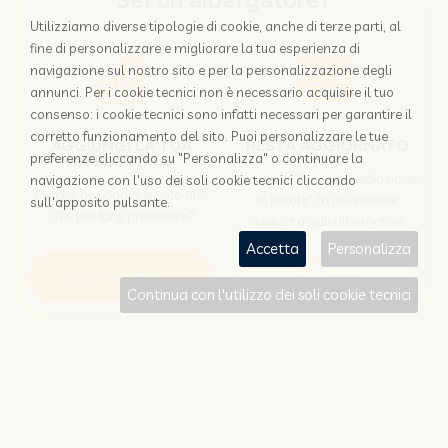
Sei un albergatore?
Utilizziamo diverse tipologie di cookie, anche di terze parti, al
fine di personalizzare e migliorare la tua esperienza di
navigazione sul nostro sito e per la personalizzazione degli
annunci. Per i cookie tecnici non è necessario acquisire il tuo
consenso: i cookie tecnici sono infatti necessari per garantire il
corretto funzionamento del sito. Puoi personalizzare le tue
AGGIUNGI LA TUA
RESTA AGGIORNATO
preferenze cliccando su "Personalizza" o continuare la
STRUTTURA
Iscriviti a "Disintermediazione
navigazione con l'uso dei soli cookie tecnici cliccando
Perchè appoggiarsi solo alle
in pillole", la newsletter
sull'apposito pulsante.
OTA per farsi prenotare?
dedicata agli albergatori
Accetta
Personalizza
Scopri come
Iscriviti
Continua con l'utilizzo dei soli cookie tecnici
Sei un viaggiatore?