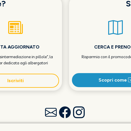
e?
S
STA AGGIORNATO
CERCA E PREN
Disintermediazione in pillole", la
Risparmia con il promocod
r dedicata agli albergatori
Scopri come
Iscriviti