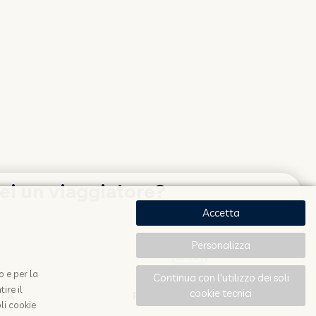
ei un viaggiatore?
Accetta
Personalizza
o e per la
Continua con l'utilizzo dei soli
ire il
cookie tecnici
OTA
RESTA AGGIORNATO
li cookie