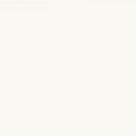
Disintermediazione in pillole", la
Risparmia con il promocod
r dedicata agli albergatori
Scopri come
Iscriviti
SITO CORPORATE
NOZIO.COM
PER GLI ALBERGATORI
NOZIO.BIZ
| Società con socio unico sottoposta a direzione e coordinamento di D-Busines
kie/Copyright/IP Policy
-
Cookie Settings
-
Privacy Policy
-
Condizioni del serv