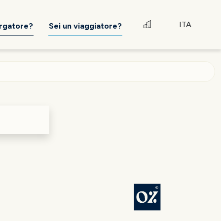
ITA
ergatore?
Sei un viaggiatore?