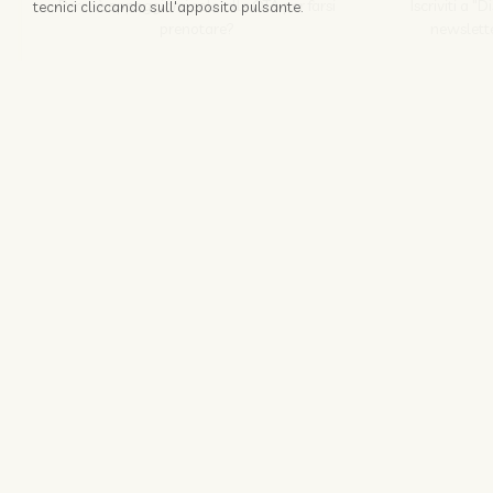
Perchè appoggiarsi solo alle OTA per farsi
Iscriviti a "
tecnici cliccando sull'apposito pulsante.
prenotare?
newslette
Scopri come
Nozio srl
© 1996 -
2026
Coo