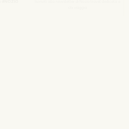
e
#NOZIO
Iscriviti alla newsletter di Nozio.travel dedicata a
chi viaggia
Iscriviti
s srl | P. Iva 04173700271
izio