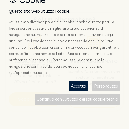
Questo sito web utilizza i cookie.
Sei un albergatore?
Utilizziamo diverse tipologie di cookie, anche di terze parti, al
fine di personalizzare e migliorare la tua esperienza di
navigazione sul nostro sito e per la personalizzazione degli
annunci. Per i cookie tecnici non è necessario acquisire il tuo
consenso: i cookie tecnici sono infatti necessari per garantire il
corretto funzionamento del sito. Puoi personalizzare le tue
preferenze cliccando su "Personalizza" o continuare la
AGGIUNGI LA TUA
RESTA AGGIORNATO
STRUTTURA
navigazione con l'uso dei soli cookie tecnici cliccando
Iscriviti a "Disintermediazione
sull'apposito pulsante.
Perchè appoggiarsi solo alle
in pillole", la newsletter
OTA per farsi prenotare?
dedicata agli albergatori
Accetta
Personalizza
Scopri come
Continua con l'utilizzo dei soli cookie tecnici
Iscriviti
Sei un viaggiatore?