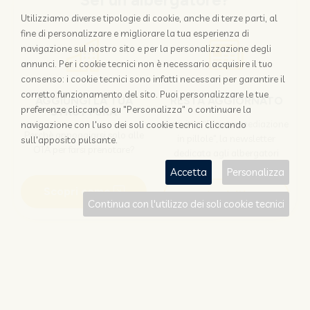
Sei un albergatore?
Utilizziamo diverse tipologie di cookie, anche di terze parti, al
fine di personalizzare e migliorare la tua esperienza di
navigazione sul nostro sito e per la personalizzazione degli
annunci. Per i cookie tecnici non è necessario acquisire il tuo
consenso: i cookie tecnici sono infatti necessari per garantire il
corretto funzionamento del sito. Puoi personalizzare le tue
AGGIUNGI LA TUA
RESTA AGGIORNATO
preferenze cliccando su "Personalizza" o continuare la
STRUTTURA
Iscriviti a "Disintermediazione
navigazione con l'uso dei soli cookie tecnici cliccando
Perchè appoggiarsi solo alle
in pillole", la newsletter
sull'apposito pulsante.
OTA per farsi prenotare?
dedicata agli albergatori
Accetta
Personalizza
Scopri come
Iscriviti
Continua con l'utilizzo dei soli cookie tecnici
Sei un viaggiatore?