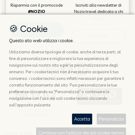
Risparmia con il promocode
Iscriviti alla newsletter di
#NOZIO
Nozio.travel dedicata a chi
viaggia
🍪 Cookie
Scopri come
Iscriviti
Questo sito web utilizza i cookie.
Utilizziamo diverse tipologie di cookie, anche di terze parti, al
fine di personalizzare e migliorare la tua esperienza di
navigazione sul nostro sito e per la personalizzazione degli
annunci. Per i cookie tecnici non è necessario acquisire il tuo
consenso: i cookie tecnici sono infatti necessari per garantire il
corretto funzionamento del sito. Puoi personalizzare le tue
preferenze cliccando su "Personalizza" o continuare la
navigazione con l'uso dei soli cookie tecnici cliccando
sull'apposito pulsante.
PER GLI ALBERGATORI
SITO CORPORATE
NOZIO.BIZ
NOZIO.COM
Accetta
Personalizza
Continua con l'utilizzo dei soli cookie tecnici
Nozio srl
© 1996 -
2026
| Società con socio unico sottoposta a direzione e