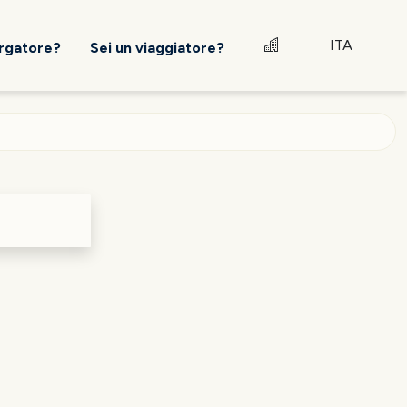
ITA
ergatore?
Sei un viaggiatore?