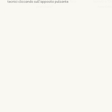
Perchè appoggiarsi solo alle OTA per farsi
Iscriviti a "
tecnici cliccando sull'apposito pulsante.
prenotare?
newslette
Scopri come
Nozio srl
© 1996 -
2026
Coo