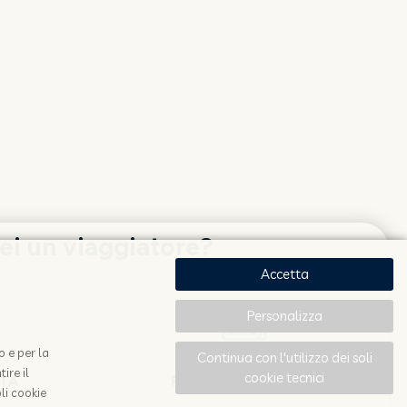
ei un viaggiatore?
Accetta
Personalizza
o e per la
Continua con l'utilizzo dei soli
ire il
cookie tecnici
OTA
RESTA AGGIORNATO
li cookie