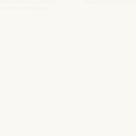
Disintermediazione in pillole", la
Risparmia con il promocod
r dedicata agli albergatori
Scopri come
Iscriviti
SITO CORPORATE
NOZIO.COM
PER GLI ALBERGATORI
NOZIO.BIZ
| Società con socio unico sottoposta a direzione e coordinamento di D-Busines
kie/Copyright/IP Policy
-
Cookie Settings
-
Privacy Policy
-
Condizioni del serv