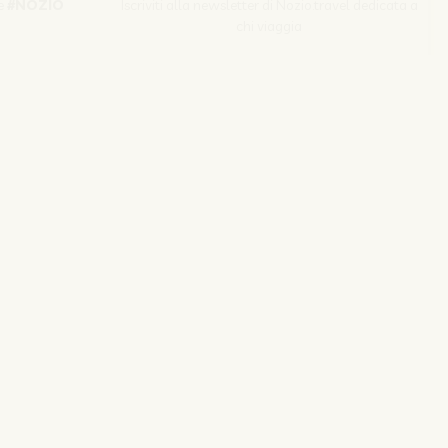
e
#NOZIO
Iscriviti alla newsletter di Nozio.travel dedicata a
chi viaggia
Iscriviti
s srl | P. Iva 04173700271
izio