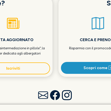
e?
S
STA AGGIORNATO
CERCA E PREN
Disintermediazione in pillole", la
Risparmia con il promocod
r dedicata agli albergatori
Scopri come
Iscriviti