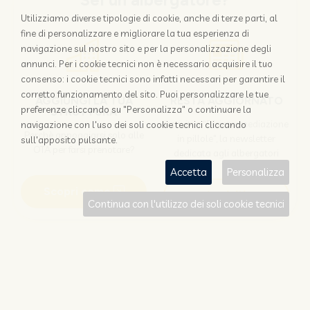
Sei un albergatore?
Utilizziamo diverse tipologie di cookie, anche di terze parti, al
fine di personalizzare e migliorare la tua esperienza di
navigazione sul nostro sito e per la personalizzazione degli
annunci. Per i cookie tecnici non è necessario acquisire il tuo
consenso: i cookie tecnici sono infatti necessari per garantire il
corretto funzionamento del sito. Puoi personalizzare le tue
AGGIUNGI LA TUA
RESTA AGGIORNATO
preferenze cliccando su "Personalizza" o continuare la
STRUTTURA
Iscriviti a "Disintermediazione
navigazione con l'uso dei soli cookie tecnici cliccando
Perchè appoggiarsi solo alle
in pillole", la newsletter
sull'apposito pulsante.
OTA per farsi prenotare?
dedicata agli albergatori
Accetta
Personalizza
Scopri come
Iscriviti
Continua con l'utilizzo dei soli cookie tecnici
Sei un viaggiatore?