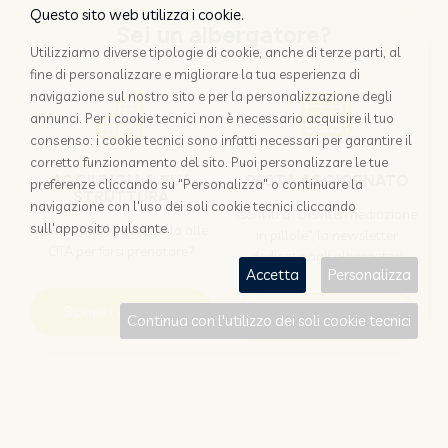
Questo sito web utilizza i cookie.
Sei un albergatore?
Utilizziamo diverse tipologie di cookie, anche di terze parti, al
fine di personalizzare e migliorare la tua esperienza di
navigazione sul nostro sito e per la personalizzazione degli
annunci. Per i cookie tecnici non è necessario acquisire il tuo
consenso: i cookie tecnici sono infatti necessari per garantire il
corretto funzionamento del sito. Puoi personalizzare le tue
AGGIUNGI LA TUA
RESTA AGGIORNATO
preferenze cliccando su "Personalizza" o continuare la
STRUTTURA
navigazione con l'uso dei soli cookie tecnici cliccando
Iscriviti a "Disintermediazione
sull'apposito pulsante.
Perchè appoggiarsi solo alle
in pillole", la newsletter
OTA per farsi prenotare?
dedicata agli albergatori
Accetta
Personalizza
Scopri come
Iscriviti
Continua con l'utilizzo dei soli cookie tecnici
Sei un viaggiatore?