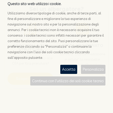
Questo sito web utilizza i cookie.
Sei un albergatore?
Utilizziamo diverse tipologie di cookie, anche di terze parti, al
fine di personalizzare e migliorare la tua esperienza di
navigazione sul nostro sito e per la personalizzazione degli
annunci. Per i cookie tecnici non è necessario acquisire il tuo
consenso: i cookie tecnici sono infatti necessari per garantire il
corretto funzionamento del sito. Puoi personalizzare le tue
AGGIUNGI LA TUA
RESTA AGGIORNATO
preferenze cliccando su "Personalizza" o continuare la
STRUTTURA
navigazione con l'uso dei soli cookie tecnici cliccando
Iscriviti a "Disintermediazione
sull'apposito pulsante.
Perchè appoggiarsi solo alle
in pillole", la newsletter
OTA per farsi prenotare?
dedicata agli albergatori
Accetta
Personalizza
Scopri come
Iscriviti
Continua con l'utilizzo dei soli cookie tecnici
Sei un viaggiatore?