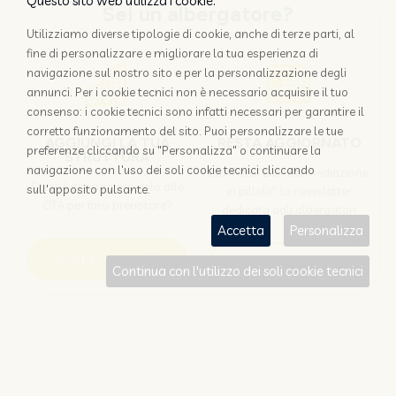
Questo sito web utilizza i cookie.
Sei un albergatore?
Utilizziamo diverse tipologie di cookie, anche di terze parti, al
fine di personalizzare e migliorare la tua esperienza di
navigazione sul nostro sito e per la personalizzazione degli
annunci. Per i cookie tecnici non è necessario acquisire il tuo
consenso: i cookie tecnici sono infatti necessari per garantire il
corretto funzionamento del sito. Puoi personalizzare le tue
AGGIUNGI LA TUA
RESTA AGGIORNATO
preferenze cliccando su "Personalizza" o continuare la
STRUTTURA
navigazione con l'uso dei soli cookie tecnici cliccando
Iscriviti a "Disintermediazione
Perchè appoggiarsi solo alle
sull'apposito pulsante.
in pillole", la newsletter
OTA per farsi prenotare?
dedicata agli albergatori
Accetta
Personalizza
Scopri come
Iscriviti
Continua con l'utilizzo dei soli cookie tecnici
Sei un viaggiatore?