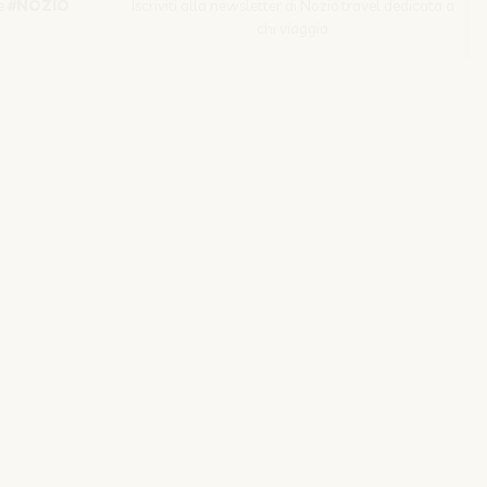
e
#NOZIO
Iscriviti alla newsletter di Nozio.travel dedicata a
chi viaggia
Iscriviti
s srl | P. Iva 04173700271
izio