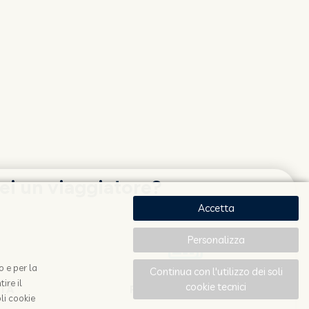
ei un viaggiatore?
Accetta
Personalizza
o e per la
Continua con l'utilizzo dei soli
ire il
cookie tecnici
OTA
RESTA AGGIORNATO
li cookie