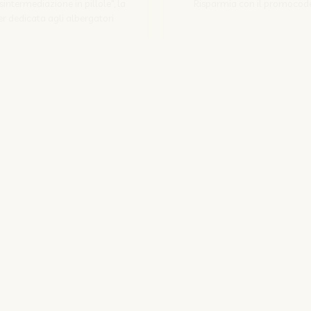
Disintermediazione in pillole", la
Risparmia con il promocod
r dedicata agli albergatori
Scopri come
Iscriviti
SITO CORPORATE
NOZIO.COM
PER GLI ALBERGATORI
NOZIO.BIZ
| Società con socio unico sottoposta a direzione e coordinamento di D-Busines
kie/Copyright/IP Policy
-
Cookie Settings
-
Privacy Policy
-
Condizioni del serv