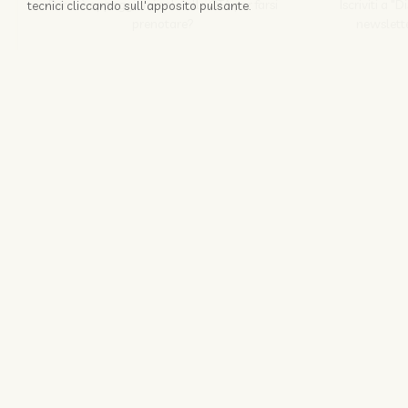
Perchè appoggiarsi solo alle OTA per farsi
Iscriviti a "
tecnici cliccando sull'apposito pulsante.
prenotare?
newslette
Scopri come
Nozio srl
© 1996 -
2026
Coo