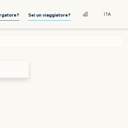
ITA
ergatore?
Sei un viaggiatore?