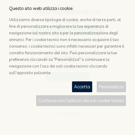
HOTEL 2 STELLE
Questo sito web utilizza i cookie.
GARNI DOLOMITENBLICK
Utilizziamo diverse tipologie di cookie, anche di terze parti, al
Ortisei
fine di personalizzare e migliorare la tua esperienza di
www.garnidolomitenblick.com/
navigazione sul nostro sito e per la personalizzazione degli
annunci. Per i cookie tecnici non è necessario acquisire il tuo
consenso: i cookie tecnici sono infatti necessari per garantire il
HOTEL 2 STELLE
corretto funzionamento del sito. Puoi personalizzare le tue
GARNI EMMERICH
preferenze cliccando su "Personalizza" o continuare la
navigazione con l'uso dei soli cookie tecnici cliccando
Ortisei
sull'apposito pulsante.
www.emmerich.it
Accetta
Personalizza
HOTEL 3 STELLE
Continua con l'utilizzo dei soli cookie tecnici
GARNI EVELYN
Ortisei
www.val-gardena.com/garni/evelyn