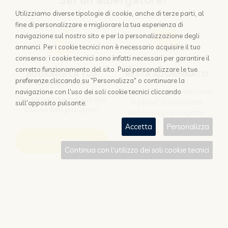
Sei un albergatore?
Utilizziamo diverse tipologie di cookie, anche di terze parti, al
fine di personalizzare e migliorare la tua esperienza di
navigazione sul nostro sito e per la personalizzazione degli
annunci. Per i cookie tecnici non è necessario acquisire il tuo
consenso: i cookie tecnici sono infatti necessari per garantire il
corretto funzionamento del sito. Puoi personalizzare le tue
AGGIUNGI LA TUA
RESTA AGGIORNATO
preferenze cliccando su "Personalizza" o continuare la
STRUTTURA
Iscriviti a "Disintermediazione
navigazione con l'uso dei soli cookie tecnici cliccando
Perchè appoggiarsi solo alle
in pillole", la newsletter
sull'apposito pulsante.
OTA per farsi prenotare?
dedicata agli albergatori
Accetta
Personalizza
Scopri come
Iscriviti
Continua con l'utilizzo dei soli cookie tecnici
Sei un viaggiatore?