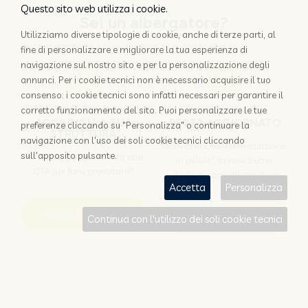
Questo sito web utilizza i cookie.
Sei un albergatore?
Utilizziamo diverse tipologie di cookie, anche di terze parti, al
fine di personalizzare e migliorare la tua esperienza di
navigazione sul nostro sito e per la personalizzazione degli
annunci. Per i cookie tecnici non è necessario acquisire il tuo
consenso: i cookie tecnici sono infatti necessari per garantire il
corretto funzionamento del sito. Puoi personalizzare le tue
AGGIUNGI LA TUA
RESTA AGGIORNATO
preferenze cliccando su "Personalizza" o continuare la
STRUTTURA
navigazione con l'uso dei soli cookie tecnici cliccando
Iscriviti a "Disintermediazione
sull'apposito pulsante.
Perchè appoggiarsi solo alle
in pillole", la newsletter
OTA per farsi prenotare?
dedicata agli albergatori
Accetta
Personalizza
Scopri come
Iscriviti
Continua con l'utilizzo dei soli cookie tecnici
Sei un viaggiatore?