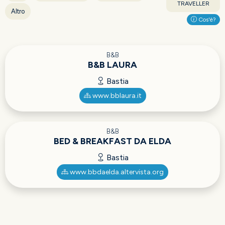
TRAVELLER
Altro
Cos'è?
B&B
B&B LAURA
Bastia
www.bblaura.it
B&B
BED & BREAKFAST DA ELDA
Bastia
www.bbdaelda.altervista.org