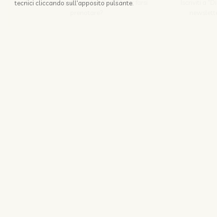
Perchè appoggiarsi solo alle OTA per farsi
Iscriviti a "
tecnici cliccando sull'apposito pulsante.
prenotare?
newslette
Scopri come
Nozio srl
© 1996 -
2026
Coo