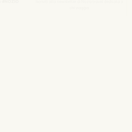
e
#NOZIO
Iscriviti alla newsletter di Nozio.travel dedicata a
chi viaggia
Iscriviti
s srl | P. Iva 04173700271
izio