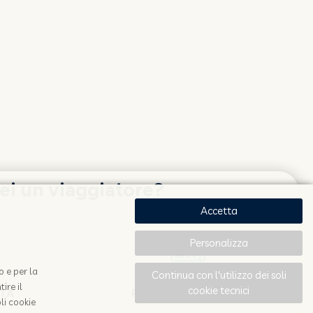
ei un viaggiatore?
Accetta
Personalizza
o e per la
Continua con l'utilizzo dei soli
ire il
cookie tecnici
OTA
RESTA AGGIORNATO
li cookie