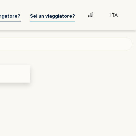
ITA
ergatore?
Sei un viaggiatore?