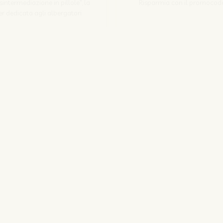
Disintermediazione in pillole", la
Risparmia con il promocod
r dedicata agli albergatori
Scopri come
Iscriviti
SITO CORPORATE
NOZIO.COM
PER GLI ALBERGATORI
NOZIO.BIZ
| Società con socio unico sottoposta a direzione e coordinamento di D-Busines
kie/Copyright/IP Policy
-
Cookie Settings
-
Privacy Policy
-
Condizioni del serv