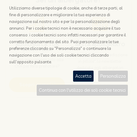
Sei un albergatore?
Utilizziamo diverse tipologie di cookie, anche di terze parti, al
fine di personalizzare e migliorare la tua esperienza di
navigazione sul nostro sito e per la personalizzazione degli
annunci. Per i cookie tecnici non è necessario acquisire il tuo
consenso: i cookie tecnici sono infatti necessari per garantire il
corretto funzionamento del sito. Puoi personalizzare le tue
AGGIUNGI LA TUA
RESTA AGGIORNATO
preferenze cliccando su "Personalizza" o continuare la
STRUTTURA
Iscriviti a "Disintermediazione
navigazione con l'uso dei soli cookie tecnici cliccando
Perchè appoggiarsi solo alle
in pillole", la newsletter
sull'apposito pulsante.
OTA per farsi prenotare?
dedicata agli albergatori
Accetta
Personalizza
Scopri come
Iscriviti
Continua con l'utilizzo dei soli cookie tecnici
Sei un viaggiatore?