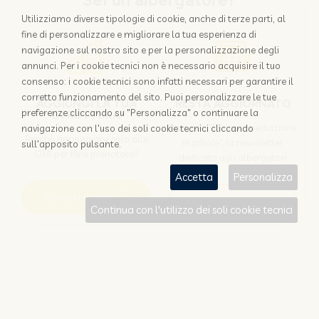
Sei un albergatore?
Utilizziamo diverse tipologie di cookie, anche di terze parti, al
fine di personalizzare e migliorare la tua esperienza di
navigazione sul nostro sito e per la personalizzazione degli
annunci. Per i cookie tecnici non è necessario acquisire il tuo
consenso: i cookie tecnici sono infatti necessari per garantire il
corretto funzionamento del sito. Puoi personalizzare le tue
AGGIUNGI LA TUA
RESTA AGGIORNATO
preferenze cliccando su "Personalizza" o continuare la
STRUTTURA
Iscriviti a "Disintermediazione
navigazione con l'uso dei soli cookie tecnici cliccando
Perchè appoggiarsi solo alle
in pillole", la newsletter
sull'apposito pulsante.
OTA per farsi prenotare?
dedicata agli albergatori
Accetta
Personalizza
Scopri come
Iscriviti
Continua con l'utilizzo dei soli cookie tecnici
Sei un viaggiatore?