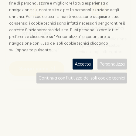
fine di personalizzare e migliorare la tua esperienza di
navigazione sul nostro sito e per la personalizzazione degli
annunci. Per i cookie tecnici non è necessario acquisire il tuo
consenso: i cookie tecnici sono infatti necessari per garantire il
AGGIUNGI LA TUA
RESTA AGGIORNATO
corretto funzionamento del sito. Puoi personalizzare le tue
STRUTTURA
preferenze cliccando su "Personalizza" o continuare la
Iscriviti a "Disintermediazione
navigazione con l'uso dei soli cookie tecnici cliccando
Perchè appoggiarsi solo alle
in pillole", la newsletter
OTA per farsi prenotare?
sull'apposito pulsante.
dedicata agli albergatori
Accetta
Personalizza
Scopri come
Iscriviti
Continua con l'utilizzo dei soli cookie tecnici
Sei un viaggiatore?