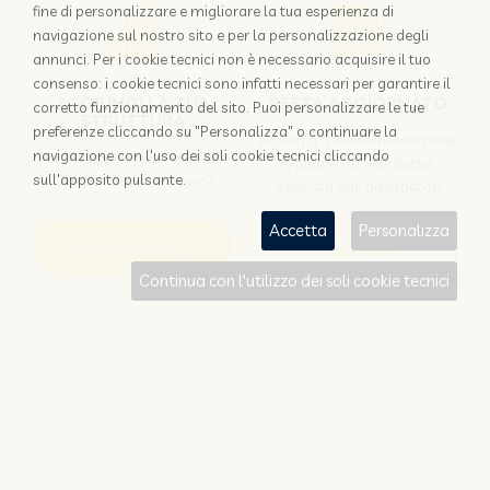
fine di personalizzare e migliorare la tua esperienza di
navigazione sul nostro sito e per la personalizzazione degli
annunci. Per i cookie tecnici non è necessario acquisire il tuo
consenso: i cookie tecnici sono infatti necessari per garantire il
AGGIUNGI LA TUA
RESTA AGGIORNATO
corretto funzionamento del sito. Puoi personalizzare le tue
STRUTTURA
preferenze cliccando su "Personalizza" o continuare la
Iscriviti a "Disintermediazione
navigazione con l'uso dei soli cookie tecnici cliccando
Perchè appoggiarsi solo alle
in pillole", la newsletter
OTA per farsi prenotare?
sull'apposito pulsante.
dedicata agli albergatori
Accetta
Personalizza
Scopri come
Iscriviti
Continua con l'utilizzo dei soli cookie tecnici
Sei un viaggiatore?