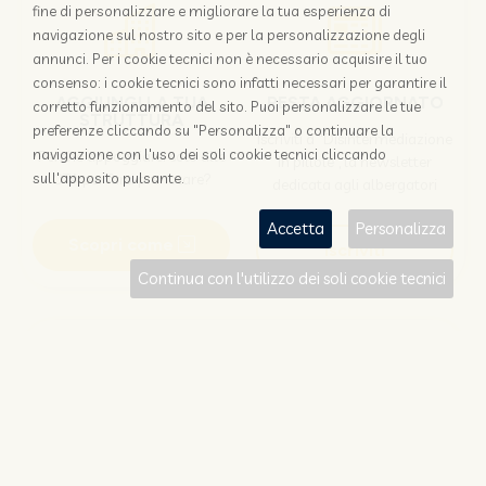
fine di personalizzare e migliorare la tua esperienza di
navigazione sul nostro sito e per la personalizzazione degli
annunci. Per i cookie tecnici non è necessario acquisire il tuo
consenso: i cookie tecnici sono infatti necessari per garantire il
AGGIUNGI LA TUA
RESTA AGGIORNATO
corretto funzionamento del sito. Puoi personalizzare le tue
STRUTTURA
preferenze cliccando su "Personalizza" o continuare la
Iscriviti a "Disintermediazione
navigazione con l'uso dei soli cookie tecnici cliccando
Perchè appoggiarsi solo alle
in pillole", la newsletter
OTA per farsi prenotare?
sull'apposito pulsante.
dedicata agli albergatori
Accetta
Personalizza
Scopri come
Iscriviti
Continua con l'utilizzo dei soli cookie tecnici
Sei un viaggiatore?