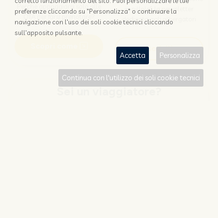
corretto funzionamento del sito. Puoi personalizzare le tue
Perchè appoggiarsi solo alle
in pillole", la newsletter
preferenze cliccando su "Personalizza" o continuare la
OTA per farsi prenotare?
dedicata agli albergatori
navigazione con l'uso dei soli cookie tecnici cliccando
sull'apposito pulsante.
Scopri come
Iscriviti
Accetta
Personalizza
Continua con l'utilizzo dei soli cookie tecnici
Sei un viaggiatore?
CERCA E PRENOTA
RESTA AGGIORNATO
Risparmia con il promocode
Iscriviti alla newsletter di
#NOZIO
Nozio.travel dedicata a chi
viaggia