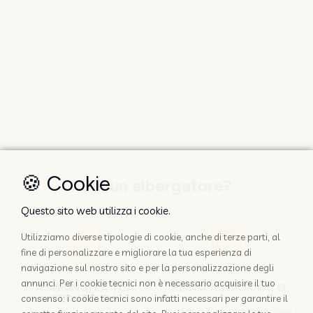
🍪 Cookie
Sei un albergatore?
Questo sito web utilizza i cookie.
Utilizziamo diverse tipologie di cookie, anche di terze parti, al
fine di personalizzare e migliorare la tua esperienza di
navigazione sul nostro sito e per la personalizzazione degli
annunci. Per i cookie tecnici non è necessario acquisire il tuo
AGGIUNGI LA TUA
RESTA AGGIORNATO
STRUTTURA
consenso: i cookie tecnici sono infatti necessari per garantire il
Iscriviti a "Disintermediazione