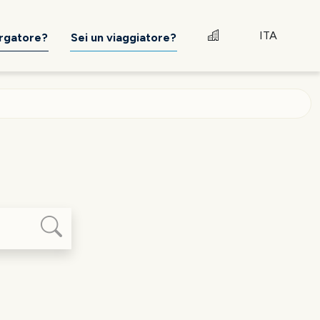
ITA
ergatore?
Sei un viaggiatore?