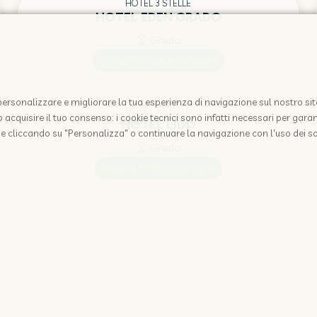
HOTEL 3 STELLE
HOTEL EDEN GRADO
Grado
www.hoteledengrado.it
i personalizzare e migliorare la tua esperienza di navigazione sul nostro sit
HOTEL 3 STELLE
acquisire il tuo consenso: i cookie tecnici sono infatti necessari per garant
HOTEL LIDO
e cliccando su "Personalizza" o continuare la navigazione con l'uso dei so
Grado
www.hotellidogrado.it
HOTEL 3 STELLE
HOTEL MERANO
Grado
www.hotelmeranogrado.it/