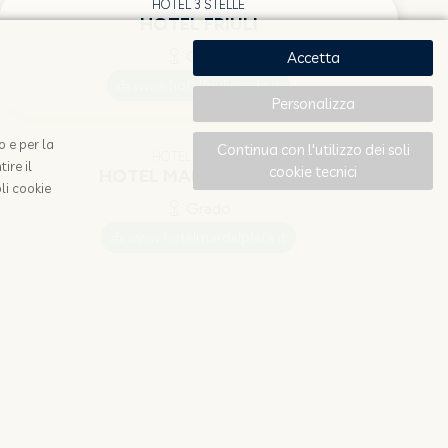
HOTEL 3 STELLE
HOTEL FRIULI
Grado
Accetta
www.hotelfriuligrado.it
Personalizza
o e per la
Continua con l'utilizzo dei soli
HOTEL 3 STELLE
ire il
cookie tecnici
HOTEL MAR DEL PLATA
li cookie
Grado
www.hotelmardelplata.it
HOTEL 4 STELLE
HOTEL METROPOLE
Grado
www.gradohotel.com