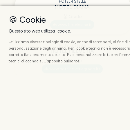
HOTEL 4 STELLE
HOTEL DIANA
Grado
🍪 Cookie
www.hoteldiana.it
Questo sito web utilizza i cookie.
Utilizziamo diverse tipologie di cookie, anche di terze parti, al fine d
HOTEL 3 STELLE
personalizzazione degli annunci. Per i cookie tecnici non è necessario 
HOTEL HELVETIA
corretto funzionamento del sito. Puoi personalizzare le tue preferenz
Grado
tecnici cliccando sull'apposito pulsante.
www.hotelhelvetiagrado.it/
HOTEL 3 STELLE
HOTEL MAREA
Grado
www.hotelmarea.it