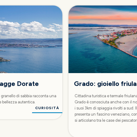
piagge Dorate
Grado: gioiello friul
 granello di sabbia racconta una
Cittadina turistica e termale friulana
 e bellezza autentica.
Grado è conosciuta anche con il nom
CURIOSITÀ
i suoi 3km di spiaggia rivolti a sud. 
presenta un fascino veneziano, con 
si articolano tra le case dei pescatori