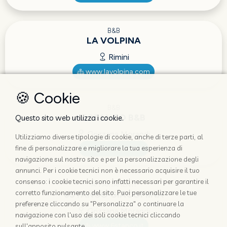
B&B
LA VOLPINA
Rimini
www.lavolpina.com
🍪 Cookie
B&B
6STANCO B&B
Questo sito web utilizza i cookie.
Grizzana Morandi
Utilizziamo diverse tipologie di cookie, anche di terze parti, al
fine di personalizzare e migliorare la tua esperienza di
www.6stanco.it
navigazione sul nostro sito e per la personalizzazione degli
annunci. Per i cookie tecnici non è necessario acquisire il tuo
consenso: i cookie tecnici sono infatti necessari per garantire il
APPARTAMENTI
corretto funzionamento del sito. Puoi personalizzare le tue
6STANCO GIACOMINA
preferenze cliccando su "Personalizza" o continuare la
Grizzana Morandi
navigazione con l'uso dei soli cookie tecnici cliccando
www.6stanco.it
sull'apposito pulsante.