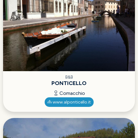
B&B
PONTICELLO
Comacchio
www.alponticello.it