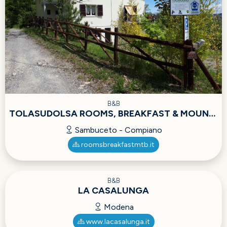
B&B
TOLASUDOLSA ROOMS, BREAKFAST & MOUNTAIN BIKE
Sambuceto - Compiano
roomsbreakfastmtb.it
B&B
LA CASALUNGA
Modena
www.lacasalunga.it