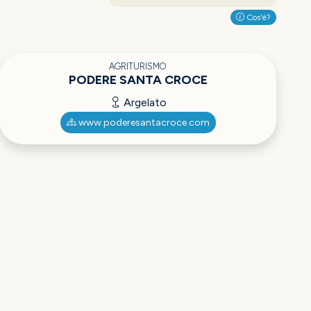
Cos'è?
AGRITURISMO
PODERE SANTA CROCE
Argelato
www.poderesantacroce.com