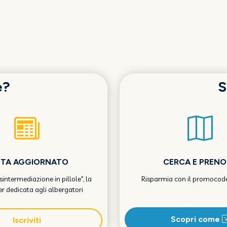
e?
S
STA AGGIORNATO
CERCA E PREN
Disintermediazione in pillole", la
Risparmia con il promocod
r dedicata agli albergatori
Scopri come
Iscriviti